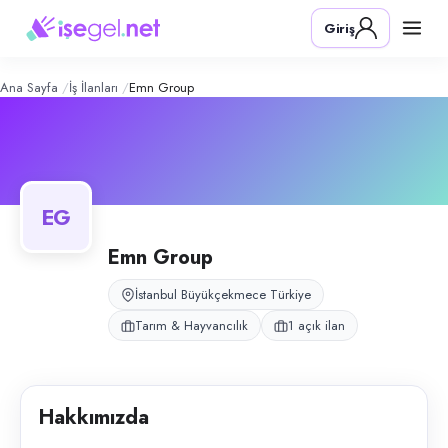
EMN Group
– Şirket Profili
Konum:
Büyükçekmece, İstanbul
Giriş
EMN Group, İstanbul Büyükçekmece’de büyükbaş ve küçükbaş hayvancılık 
Açık pozisyonlar
Çiftlik Elemanı
Ana Sayfa
İş İlanları
Emn Group
EG
Emn Group
İstanbul Büyükçekmece Türkiye
Tarım & Hayvancılık
1 açık ilan
Hakkımızda