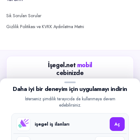
Sık Sorulan Sorular
Gizlilik Politikası ve KVKK Aydınlatma Metni
İşegel.net
mobil
cebinizde
Güncel iş ilanlarını takip edin, işverenlerle hızlıca
Daha iyi bir deneyim için uygulamayı indirin
iletişime geçin.
İsterseniz şimdilik tarayıcıda da kullanmaya devam
App Store
Google Play
edebilirsiniz.
işegel iş ilanları
Aç