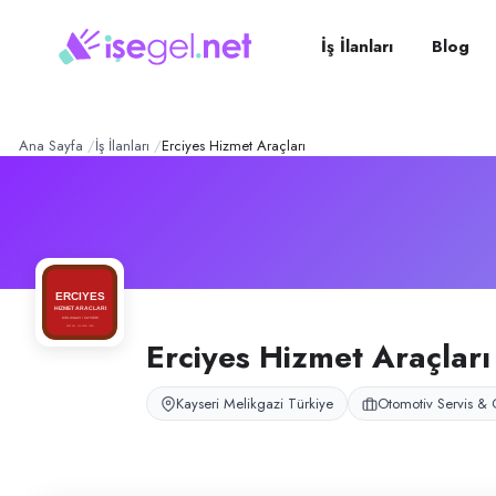
Erciyes Hizmet Araçları
– Ş
Konum:
Melikgazi, Kayseri
Erciyes Hizmet Araçları, Kayseri Melikgazi (Esentepe / Eski Sanayi) bö
İş İlanları
Blog
Açık pozisyonlar
Oto Elektrik / Mekanik Ustası
Ana Sayfa
İş İlanları
Erciyes Hizmet Araçları
Erciyes Hizmet Araçları
Kayseri Melikgazi Türkiye
Otomotiv Servis & 