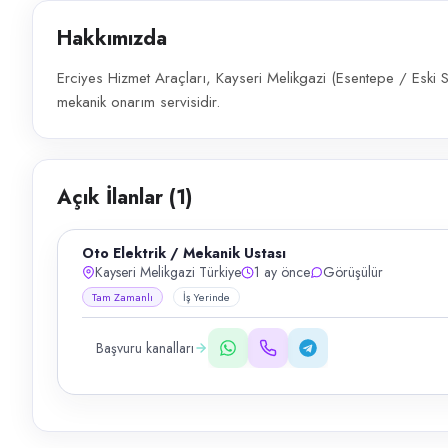
Hakkımızda
Erciyes Hizmet Araçları, Kayseri Melikgazi (Esentepe / Eski S
mekanik onarım servisidir.
Açık İlanlar (
1
)
Oto Elektrik / Mekanik Ustası
Kayseri Melikgazi Türkiye
1 ay önce
Görüşülür
Tam Zamanlı
İş Yerinde
Başvuru kanalları