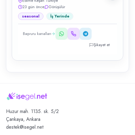
Edirne Keşan Türkiye
23 gün önce
Görüşülür
seasonal
İş Yerinde
Başvuru kanalları
Şikayet et
Huzur mah. 1135. sk. 5/2
Çankaya, Ankara
destek@isegel.net