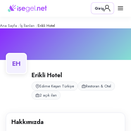
Erikli Hotel
– Şirket Profili
Konum:
Keşan, Edirne
Giriş
Edirne Keşan Erikli sahilinde hizmet veren plaj oteli.
Açık pozisyonlar
Kasiyer
Komi
Ana Sayfa
İş İlanları
Erikli Hotel
EH
Erikli Hotel
Edirne Keşan Türkiye
Restoran & Otel
2 açık ilan
Hakkımızda