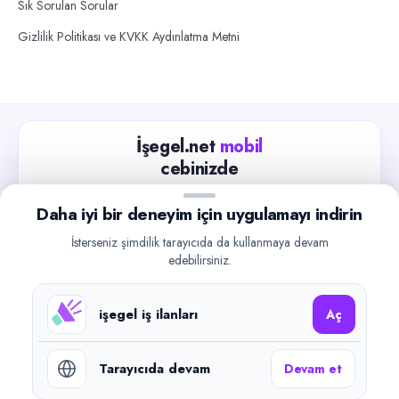
Sık Sorulan Sorular
Gizlilik Politikası ve KVKK Aydınlatma Metni
İşegel.net
mobil
cebinizde
Güncel iş ilanlarını takip edin, işverenlerle hızlıca
Daha iyi bir deneyim için uygulamayı indirin
iletişime geçin.
İsterseniz şimdilik tarayıcıda da kullanmaya devam
App Store
Google Play
edebilirsiniz.
işegel iş ilanları
Aç
Tarayıcıda devam
Devam et
©
2026
işegel.net. Tüm hakları saklıdır.