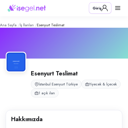
Esenyurt Teslimat
– Şirket Profili
Konum:
Esenyurt, İstanbul
Giriş
Esenyurt Teslimat, İstanbul Esenyurt Osmangazi bölgesinde moto kurye
Açık pozisyonlar
Moto Kurye
Ana Sayfa
İş İlanları
Esenyurt Teslimat
Esenyurt Teslimat
İstanbul Esenyurt Türkiye
Yiyecek & İçecek
1 açık ilan
Hakkımızda