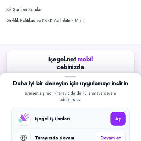
Sık Sorulan Sorular
Gizlilik Politikası ve KVKK Aydınlatma Metni
İşegel.net
mobil
cebinizde
Güncel iş ilanlarını takip edin, işverenlerle hızlıca
Daha iyi bir deneyim için uygulamayı indirin
iletişime geçin.
İsterseniz şimdilik tarayıcıda da kullanmaya devam
App Store
Google Play
edebilirsiniz.
işegel iş ilanları
Aç
Tarayıcıda devam
Devam et
©
2026
işegel.net. Tüm hakları saklıdır.