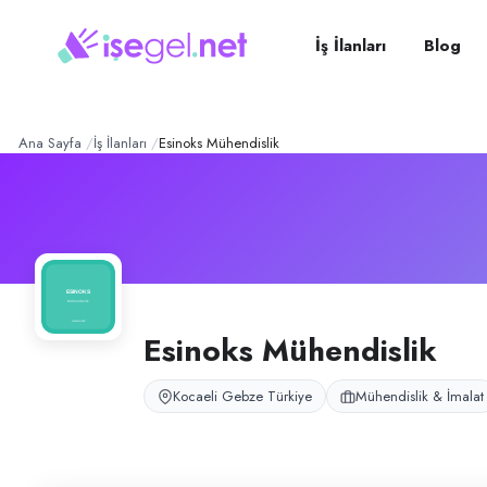
Esinoks Mühendislik
– Şirke
Konum:
Gebze, Kocaeli
Esinoks Mühendislik A.Ş., Kocaeli Gebze Küçük Sanayi Sitesi bölgesind
İş İlanları
Blog
Açık pozisyonlar
Üretim Elemanı (Bay)
Ana Sayfa
İş İlanları
Esinoks Mühendislik
Esinoks Mühendislik
Kocaeli Gebze Türkiye
Mühendislik & İmalat