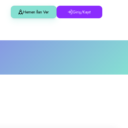
Hemen İlan Ver
Giriş/Kayıt