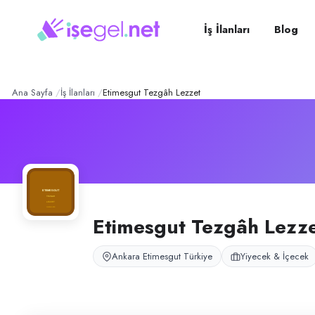
Etimesgut Tezgâh Lezzet
– 
Konum:
Etimesgut, Ankara
Etimesgut Tezgâh Lezzet, Ankara Etimesgut’ta tezgâh ve hızlı servis ye
İş İlanları
Blog
Açık pozisyonlar
Tezgahtar
Ana Sayfa
İş İlanları
Etimesgut Tezgâh Lezzet
Etimesgut Tezgâh Lezz
Ankara Etimesgut Türkiye
Yiyecek & İçecek