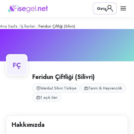
Feridun Çiftliği (Silivri)
– Şirket Profil
Konum:
Silivri, İstanbul
Giriş
İstanbul Silivri'de büyükbaş ve küçükbaş hayvancılık yapan çiftlik işletme
Açık pozisyonlar
Çiftlik İşçisi (Bay)
Ana Sayfa
İş İlanları
Feridun Çiftliği (Silivri)
FÇ
Feridun Çiftliği (Silivri)
İstanbul Silivri Türkiye
Tarım & Hayvancılık
1 açık ilan
Hakkımızda