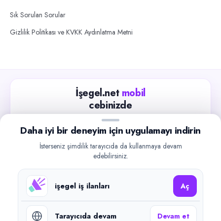
Sık Sorulan Sorular
Gizlilik Politikası ve KVKK Aydınlatma Metni
İşegel.net
mobil
cebinizde
Güncel iş ilanlarını takip edin, işverenlerle hızlıca
Daha iyi bir deneyim için uygulamayı indirin
iletişime geçin.
İsterseniz şimdilik tarayıcıda da kullanmaya devam
App Store
Google Play
edebilirsiniz.
işegel iş ilanları
Aç
Tarayıcıda devam
Devam et
©
2026
işegel.net. Tüm hakları saklıdır.