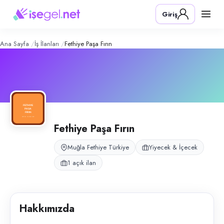
Fethiye Paşa Fırın
– Şirket Profili
Konum:
Fethiye, Muğla
Giriş
Fethiye Paşa Fırın, cafe-restaurant bölümünde servis operasyonları içi
Açık pozisyonlar
Servis Elemanı
Ana Sayfa
İş İlanları
Fethiye Paşa Fırın
Fethiye Paşa Fırın
Muğla Fethiye Türkiye
Yiyecek & İçecek
1 açık ilan
Hakkımızda