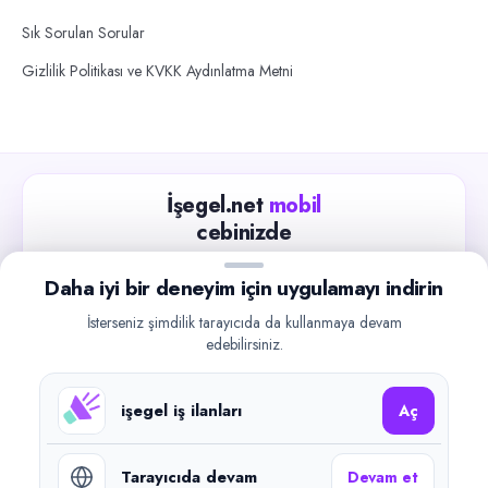
Sık Sorulan Sorular
Gizlilik Politikası ve KVKK Aydınlatma Metni
İşegel.net
mobil
cebinizde
Güncel iş ilanlarını takip edin, işverenlerle hızlıca
Daha iyi bir deneyim için uygulamayı indirin
iletişime geçin.
İsterseniz şimdilik tarayıcıda da kullanmaya devam
App Store
Google Play
edebilirsiniz.
işegel iş ilanları
Aç
Tarayıcıda devam
Devam et
©
2026
işegel.net. Tüm hakları saklıdır.