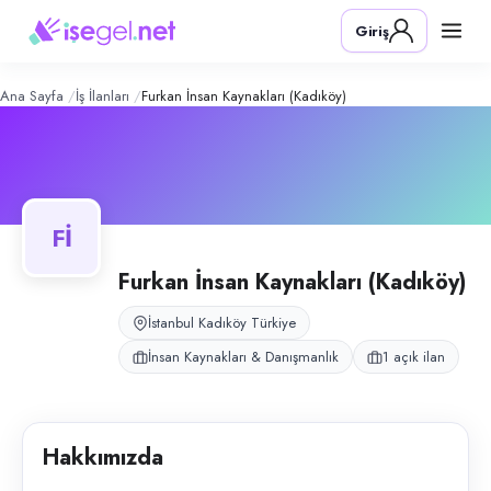
Furkan İnsan Kaynakları (Kadıköy)
– Ş
Konum:
Kadıköy, İstanbul
Giriş
Furkan İnsan Kaynakları, Kadıköy üzerinden 5 yıldızlı oteller ve çeşitli
Açık pozisyonlar
Garson
Ana Sayfa
İş İlanları
Furkan İnsan Kaynakları (Kadıköy)
Fİ
Furkan İnsan Kaynakları (Kadıköy)
İstanbul Kadıköy Türkiye
İnsan Kaynakları & Danışmanlık
1 açık ilan
Hakkımızda