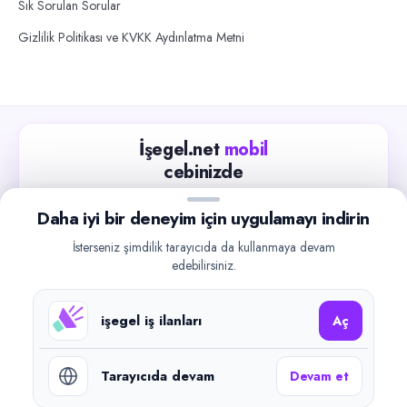
Sık Sorulan Sorular
Gizlilik Politikası ve KVKK Aydınlatma Metni
İşegel.net
mobil
cebinizde
Güncel iş ilanlarını takip edin, işverenlerle hızlıca
Daha iyi bir deneyim için uygulamayı indirin
iletişime geçin.
İsterseniz şimdilik tarayıcıda da kullanmaya devam
App Store
Google Play
edebilirsiniz.
işegel iş ilanları
Aç
Tarayıcıda devam
Devam et
©
2026
işegel.net. Tüm hakları saklıdır.