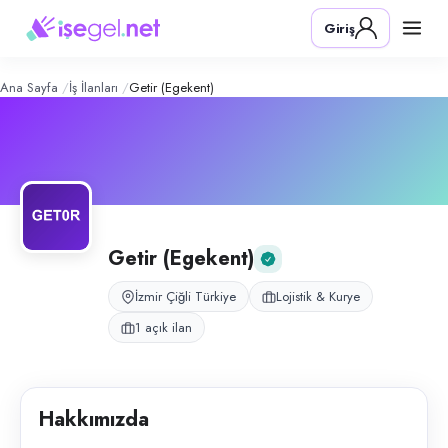
Getir (Egekent)
– Şirket Profili
Konum:
Çiğli, İzmir
Giriş
Getir bayisi (Egekent girişi) esnaf kurye ekibi için personel alımı yapılm
Açık pozisyonlar
Esnaf Kurye
Ana Sayfa
İş İlanları
Getir (Egekent)
Getir (Egekent)
İzmir Çiğli Türkiye
Lojistik & Kurye
1 açık ilan
Hakkımızda