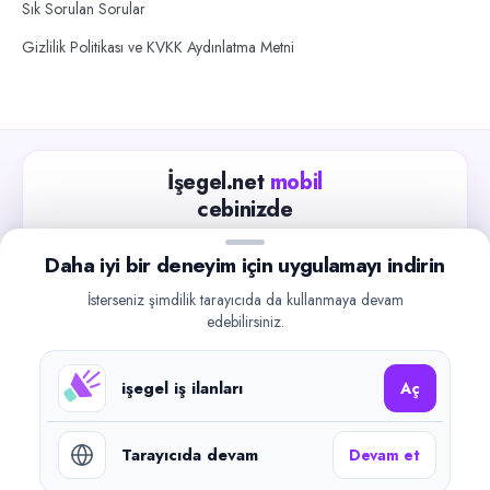
Sık Sorulan Sorular
Gizlilik Politikası ve KVKK Aydınlatma Metni
İşegel.net
mobil
cebinizde
Güncel iş ilanlarını takip edin, işverenlerle hızlıca
Daha iyi bir deneyim için uygulamayı indirin
iletişime geçin.
İsterseniz şimdilik tarayıcıda da kullanmaya devam
App Store
Google Play
edebilirsiniz.
işegel iş ilanları
Aç
Tarayıcıda devam
Devam et
©
2026
işegel.net. Tüm hakları saklıdır.