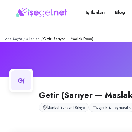
Getir (Sarıyer — Maslak D
Konum:
Sarıyer, İstanbul
Getir Sarıyer Maslak deposu, hızlı teslimat için moto kurye ve depo çık
İş İlanları
Blog
Açık pozisyonlar
Moto Kurye
Ana Sayfa
İş İlanları
Getir (Sarıyer — Maslak Depo)
G(
Getir (Sarıyer — Masla
İstanbul Sarıyer Türkiye
Lojistik & Taşımacılık