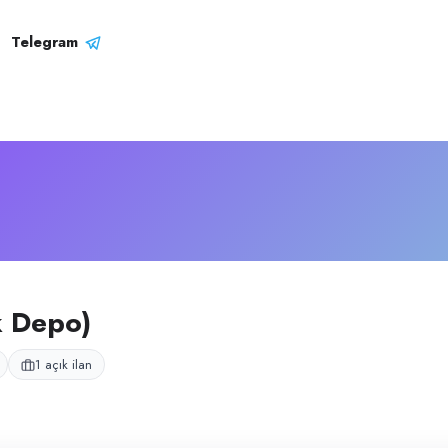
epo)
– Şirket Profili
ışlı dağıtım operasyonları yürütmektedir.
Telegram
k Depo)
1 açık ilan