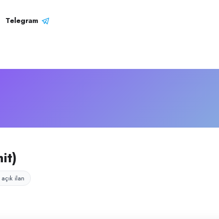
– Şirket Profili
erasyonu yürüten franchise işletmedir.
Telegram
it)
 açık ilan