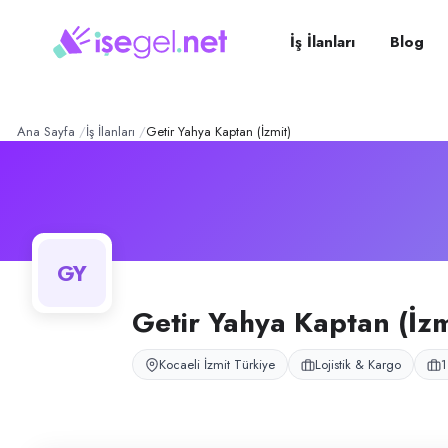
Getir Yahya Kaptan (İzmit)
Konum:
İzmit, Kocaeli
Getir Yahya Kaptan deposu, Kocaeli İzmit'te Getir esnaf moto kurye op
İş İlanları
Blog
Açık pozisyonlar
Moto Kurye
Ana Sayfa
İş İlanları
Getir Yahya Kaptan (İzmit)
GY
Getir Yahya Kaptan (İzm
Kocaeli İzmit Türkiye
Lojistik & Kargo
1