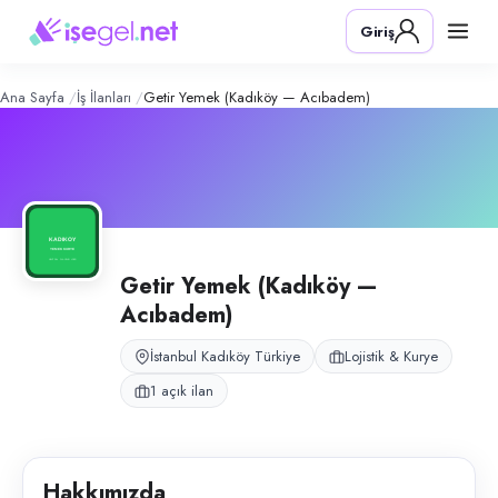
Getir Yemek (Kadıköy — Acıbadem)
Konum:
Kadıköy, İstanbul
Giriş
Getir Yemek Kadıköy operasyonu, Acıbadem ve Kadıköy depolarından y
Açık pozisyonlar
Moto Kurye
Ana Sayfa
İş İlanları
Getir Yemek (Kadıköy — Acıbadem)
Getir Yemek (Kadıköy —
Acıbadem)
İstanbul Kadıköy Türkiye
Lojistik & Kurye
1 açık ilan
Hakkımızda