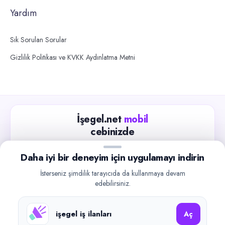
Yardım
Sık Sorulan Sorular
Gizlilik Politikası ve KVKK Aydınlatma Metni
İşegel.net
mobil
cebinizde
Güncel iş ilanlarını takip edin, işverenlerle hızlıca
Daha iyi bir deneyim için uygulamayı indirin
iletişime geçin.
İsterseniz şimdilik tarayıcıda da kullanmaya devam
App Store
Google Play
edebilirsiniz.
işegel iş ilanları
Aç