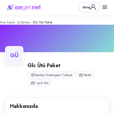
GLC Ütü Paket
– Şirket Profili
Konum:
Sultangazi, İstanbul
Giriş
Sultangazi Uğurmumcu'da hizmet veren tekstil ütü-paket atölyesi.
Açık pozisyonlar
Ütücü
Ana Sayfa
İş İlanları
Glc Ütü Paket
GÜ
Glc Ütü Paket
İstanbul Sultangazi Türkiye
Tekstil
1 açık ilan
Hakkımızda