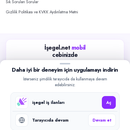
Sık Sorulan Sorular
Gizlilik Politikası ve KVKK Aydınlatma Metni
İşegel.net
mobil
cebinizde
Güncel iş ilanlarını takip edin, işverenlerle hızlıca
Daha iyi bir deneyim için uygulamayı indirin
iletişime geçin.
İsterseniz şimdilik tarayıcıda da kullanmaya devam
App Store
Google Play
edebilirsiniz.
işegel iş ilanları
Aç
Tarayıcıda devam
Devam et
©
2026
işegel.net. Tüm hakları saklıdır.