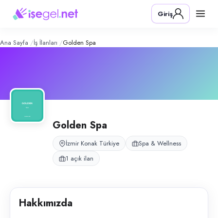
Golden Spa
– Şirket Profili
Konum:
Konak, İzmir
Giriş
Golden Spa, İzmir Konak bölgesinde spa ve masaj hizmeti sunan wellne
Açık pozisyonlar
Masöz (Bayan)
Ana Sayfa
İş İlanları
Golden Spa
Golden Spa
İzmir Konak Türkiye
Spa & Wellness
1 açık ilan
Hakkımızda