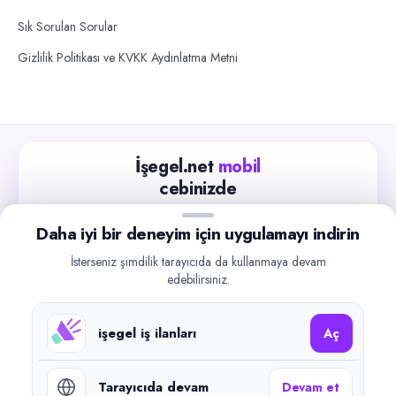
Sık Sorulan Sorular
Gizlilik Politikası ve KVKK Aydınlatma Metni
İşegel.net
mobil
cebinizde
Güncel iş ilanlarını takip edin, işverenlerle hızlıca
Daha iyi bir deneyim için uygulamayı indirin
iletişime geçin.
İsterseniz şimdilik tarayıcıda da kullanmaya devam
App Store
Google Play
edebilirsiniz.
işegel iş ilanları
Aç
Tarayıcıda devam
Devam et
©
2026
işegel.net. Tüm hakları saklıdır.