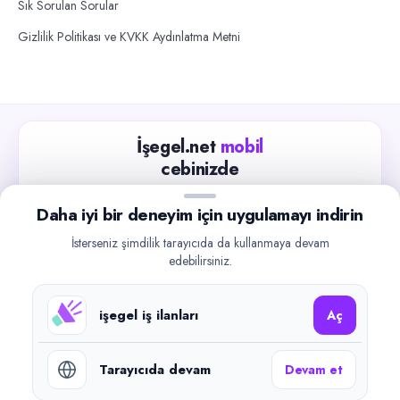
Sık Sorulan Sorular
Gizlilik Politikası ve KVKK Aydınlatma Metni
İşegel.net
mobil
cebinizde
Güncel iş ilanlarını takip edin, işverenlerle hızlıca
Daha iyi bir deneyim için uygulamayı indirin
iletişime geçin.
İsterseniz şimdilik tarayıcıda da kullanmaya devam
App Store
Google Play
edebilirsiniz.
işegel iş ilanları
Aç
Tarayıcıda devam
Devam et
©
2026
işegel.net. Tüm hakları saklıdır.