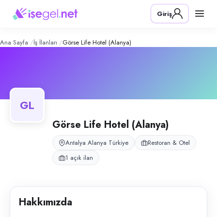
Görse Life Hotel (Alanya)
– Şirket Pro
Konum:
Alanya, Antalya
Giriş
Görse Life Hotel, Antalya Alanya merkezinde sezonluk turizm hizmeti ver
Açık pozisyonlar
Kat Görevlisi (Bayan)
Ana Sayfa
İş İlanları
Görse Life Hotel (Alanya)
GL
Görse Life Hotel (Alanya)
Antalya Alanya Türkiye
Restoran & Otel
1 açık ilan
Hakkımızda