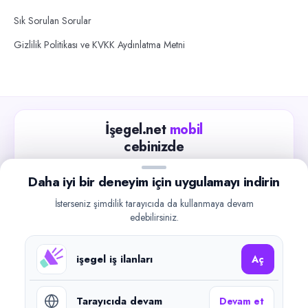
Sık Sorulan Sorular
Gizlilik Politikası ve KVKK Aydınlatma Metni
İşegel.net
mobil
cebinizde
Güncel iş ilanlarını takip edin, işverenlerle hızlıca
Daha iyi bir deneyim için uygulamayı indirin
iletişime geçin.
İsterseniz şimdilik tarayıcıda da kullanmaya devam
App Store
Google Play
edebilirsiniz.
işegel iş ilanları
Aç
Tarayıcıda devam
Devam et
©
2026
işegel.net. Tüm hakları saklıdır.