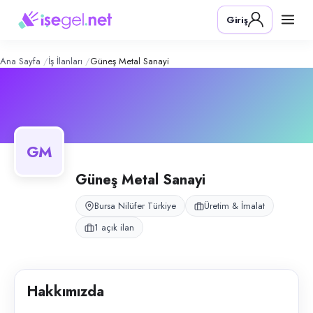
Güneş Metal Sanayi
– Şirket Profili
Konum:
Nilüfer, Bursa
Giriş
Bursa Nilüfer Organize Sanayi'de metal sanayi alanında faaliyet göst
Açık pozisyonlar
Cnc Torna Operatörü
Ana Sayfa
İş İlanları
Güneş Metal Sanayi
GM
Güneş Metal Sanayi
Bursa Nilüfer Türkiye
Üretim & İmalat
1 açık ilan
Hakkımızda