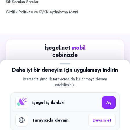
Sık Sorulan Sorular
Gizlilik Politikası ve KVKK Aydınlatma Metni
İşegel.net
mobil
cebinizde
Güncel iş ilanlarını takip edin, işverenlerle hızlıca
Daha iyi bir deneyim için uygulamayı indirin
iletişime geçin.
İsterseniz şimdilik tarayıcıda da kullanmaya devam
App Store
Google Play
edebilirsiniz.
işegel iş ilanları
Aç
Tarayıcıda devam
Devam et
©
2026
işegel.net. Tüm hakları saklıdır.