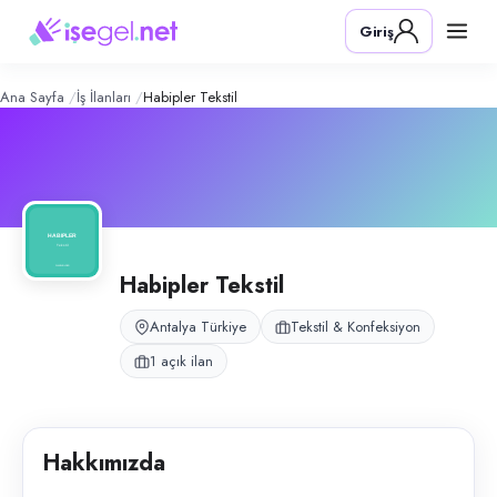
Habipler Tekstil
– Şirket Profili
Konum:
Antalya
Giriş
Habipler Tekstil, tekstil üretim hattı operasyonları yürüten imalat firmasıd
Açık pozisyonlar
Makineci
Ana Sayfa
İş İlanları
Habipler Tekstil
Habipler Tekstil
Antalya Türkiye
Tekstil & Konfeksiyon
1 açık ilan
Hakkımızda