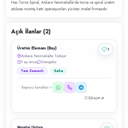
Has Torna Spiral, Ankara Yenimahalle'de torna ve spiral üretim
atölyesi montaj hattı operasyonları yürüten imalat firmasıdır.
Açık İlanlar (
2
)
Üretim Elemanı (Bay)
1
Ankara Yenimahalle Türkiye
1 ay önce
Görüşülür
Tam Zamanlı
Saha
Başvuru kanalları
Şikayet et
Montaj Ustası