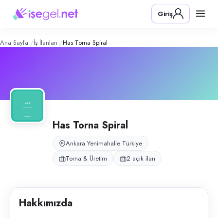
Has Torna Spiral
– Şirket Profili
Konum:
Yenimahalle, Ankara
Giriş
Has Torna Spiral, Ankara Yenimahalle'de torna ve spiral üretim atölyesi
Açık pozisyonlar
Üretim Elemanı (Bay)
Montaj Ustası
Ana Sayfa
İş İlanları
Has Torna Spiral
Has Torna Spiral
Ankara Yenimahalle Türkiye
Torna & Üretim
2 açık ilan
Hakkımızda