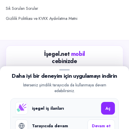
Sık Sorulan Sorular
Gizlilik Politikası ve KVKK Aydınlatma Metni
İşegel.net
mobil
cebinizde
Güncel iş ilanlarını takip edin, işverenlerle hızlıca
Daha iyi bir deneyim için uygulamayı indirin
iletişime geçin.
İsterseniz şimdilik tarayıcıda da kullanmaya devam
App Store
Google Play
edebilirsiniz.
işegel iş ilanları
Aç
Tarayıcıda devam
Devam et
©
2026
işegel.net. Tüm hakları saklıdır.