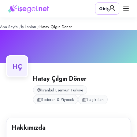
Hatay Çılgın Döner
– Şirket Profili
Konum:
Esenyurt, İstanbul
Giriş
Hatay Çılgın Döner, İstanbul Esenyurt'ta hizmet veren kebap ve döner
Açık pozisyonlar
Kebap & Döner Ustası
Ana Sayfa
İş İlanları
Hatay Çılgın Döner
HÇ
Hatay Çılgın Döner
İstanbul Esenyurt Türkiye
Restoran & Yiyecek
1 açık ilan
Hakkımızda