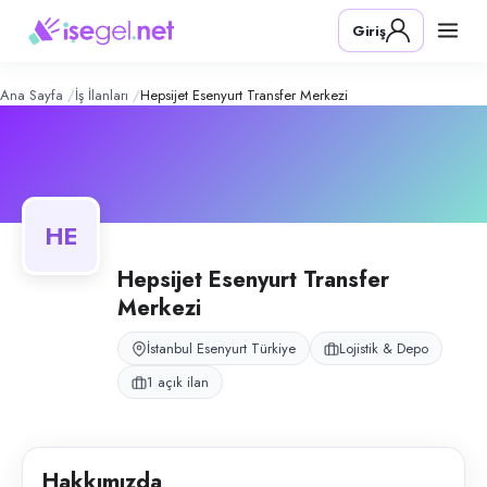
HepsiJET Esenyurt Transfer Merkezi
–
Konum:
Esenyurt, İstanbul
Giriş
HepsiJET, Türkiye genelinde kargo taşımacılığı yapan lojistik firmasını
Açık pozisyonlar
Operasyon Elemanı
Ana Sayfa
İş İlanları
Hepsijet Esenyurt Transfer Merkezi
HE
Hepsijet Esenyurt Transfer
Merkezi
İstanbul Esenyurt Türkiye
Lojistik & Depo
1 açık ilan
Hakkımızda