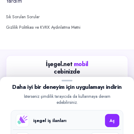
Yardım
Sık Sorulan Sorular
Gizlilik Politikası ve KVKK Aydınlatma Metni
İşegel.net
mobil
cebinizde
Güncel iş ilanlarını takip edin, işverenlerle hızlıca
Daha iyi bir deneyim için uygulamayı indirin
iletişime geçin.
İsterseniz şimdilik tarayıcıda da kullanmaya devam
App Store
Google Play
edebilirsiniz.
işegel iş ilanları
Aç