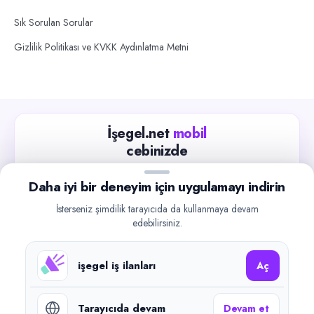
Sık Sorulan Sorular
Gizlilik Politikası ve KVKK Aydınlatma Metni
İşegel.net
mobil
cebinizde
Güncel iş ilanlarını takip edin, işverenlerle hızlıca
Daha iyi bir deneyim için uygulamayı indirin
iletişime geçin.
İsterseniz şimdilik tarayıcıda da kullanmaya devam
App Store
Google Play
edebilirsiniz.
işegel iş ilanları
Aç
Tarayıcıda devam
Devam et
©
2026
işegel.net. Tüm hakları saklıdır.