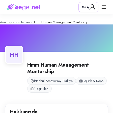
HMM Human Management Mentorsh
Konum:
Arnavutköy, İstanbul
Giriş
HMM (Human Management Mentorship), Hadımköy'de İŞKUR Özel İstihdam 
Açık pozisyonlar
Lojistik Personeli
Ana Sayfa
İş İlanları
Hmm Human Management Mentorship
HH
Hmm Human Management
Mentorship
İstanbul Arnavutköy Türkiye
Lojistik & Depo
1 açık ilan
Hakkımızda