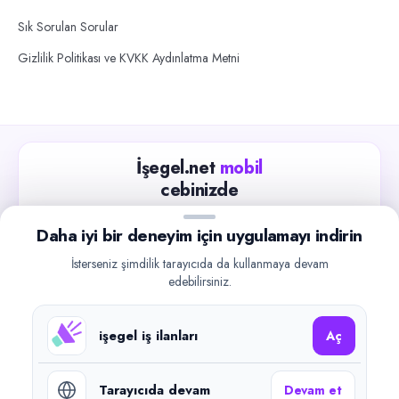
Sık Sorulan Sorular
Gizlilik Politikası ve KVKK Aydınlatma Metni
İşegel.net
mobil
cebinizde
Güncel iş ilanlarını takip edin, işverenlerle hızlıca
Daha iyi bir deneyim için uygulamayı indirin
iletişime geçin.
İsterseniz şimdilik tarayıcıda da kullanmaya devam
App Store
Google Play
edebilirsiniz.
işegel iş ilanları
Aç
Tarayıcıda devam
Devam et
©
2026
işegel.net. Tüm hakları saklıdır.