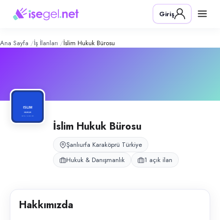
İslim Hukuk Bürosu
– Şirket Profili
Konum:
Karaköprü, Şanlıurfa
Giriş
İslim Hukuk Bürosu, Şanlıurfa Karaköprü’de hukuki danışmanlık ve büro 
Açık pozisyonlar
Avukat Katibi
Ana Sayfa
İş İlanları
İslim Hukuk Bürosu
İslim Hukuk Bürosu
Şanlıurfa Karaköprü Türkiye
Hukuk & Danışmanlık
1 açık ilan
Hakkımızda