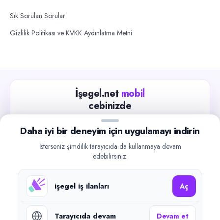
Sık Sorulan Sorular
Gizlilik Politikası ve KVKK Aydınlatma Metni
İşegel.net
mobil
cebinizde
Güncel iş ilanlarını takip edin, işverenlerle hızlıca
Daha iyi bir deneyim için uygulamayı indirin
iletişime geçin.
İsterseniz şimdilik tarayıcıda da kullanmaya devam
App Store
Google Play
edebilirsiniz.
işegel iş ilanları
Aç
Tarayıcıda devam
Devam et
©
2026
işegel.net. Tüm hakları saklıdır.