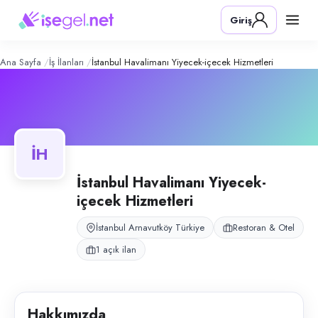
İstanbul Havalimanı Yiyecek-İçecek H
Konum:
Arnavutköy, İstanbul
Giriş
İstanbul Havalimanı bünyesinde faaliyet gösteren yiyecek-içecek ikram
Açık pozisyonlar
Bulaşıkhane Personeli
Ana Sayfa
İş İlanları
İstanbul Havalimanı Yiyecek-içecek Hizmetleri
İH
İstanbul Havalimanı Yiyecek-
içecek Hizmetleri
İstanbul Arnavutköy Türkiye
Restoran & Otel
1 açık ilan
Hakkımızda