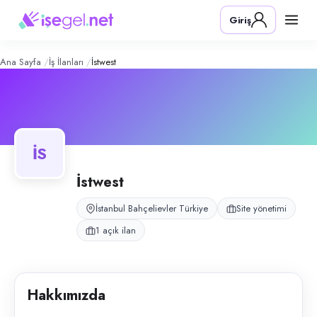
İSTWEST
– Şirket Profili
Konum:
Bahçelievler, İstanbul
Giriş
İSTWEST, Bahçelievler, İstanbul bölgesinde site yönetimi alanında faali
Açık pozisyonlar
Temizlik Görevlisi (Bayan)
Ana Sayfa
İş İlanları
İstwest
İS
İstwest
İstanbul Bahçelievler Türkiye
Site yönetimi
1 açık ilan
Hakkımızda