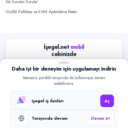
Sık Sorulan Sorular
Gizlilik Politikası ve KVKK Aydınlatma Metni
İşegel.net
mobil
cebinizde
Güncel iş ilanlarını takip edin, işverenlerle hızlıca
Daha iyi bir deneyim için uygulamayı indirin
iletişime geçin.
İsterseniz şimdilik tarayıcıda da kullanmaya devam
App Store
Google Play
edebilirsiniz.
işegel iş ilanları
Aç
Tarayıcıda devam
Devam et
©
2026
işegel.net. Tüm hakları saklıdır.