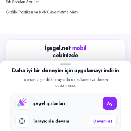
Sık Sorulan Sorular
Gizlilik Politikası ve KVKK Aydınlatma Metni
İşegel.net
mobil
cebinizde
Güncel iş ilanlarını takip edin, işverenlerle hızlıca
Daha iyi bir deneyim için uygulamayı indirin
iletişime geçin.
İsterseniz şimdilik tarayıcıda da kullanmaya devam
App Store
Google Play
edebilirsiniz.
işegel iş ilanları
Aç
Tarayıcıda devam
Devam et
©
2026
işegel.net. Tüm hakları saklıdır.