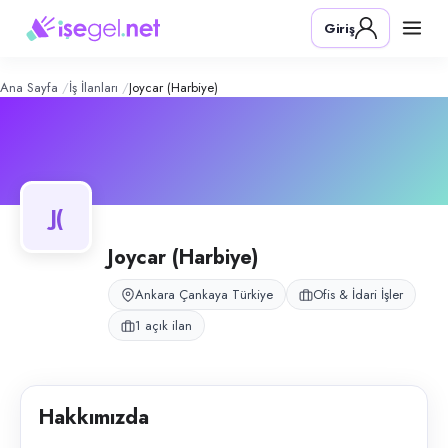
JOYCAR (Harbiye)
– Şirket Profili
Konum:
Çankaya, Ankara
Giriş
JOYCAR, Ankara Çankaya Harbiye Mahallesi Hürriyet Caddesi'nde bulun
Açık pozisyonlar
Ofis Elemanı (Bayan)
Ana Sayfa
İş İlanları
Joycar (Harbiye)
J(
Joycar (Harbiye)
Ankara Çankaya Türkiye
Ofis & İdari İşler
1 açık ilan
Hakkımızda