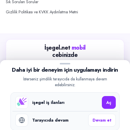
Sık Sorulan Sorular
Gizlilik Politikası ve KVKK Aydınlatma Metni
İşegel.net
mobil
cebinizde
Güncel iş ilanlarını takip edin, işverenlerle hızlıca
Daha iyi bir deneyim için uygulamayı indirin
iletişime geçin.
İsterseniz şimdilik tarayıcıda da kullanmaya devam
App Store
Google Play
edebilirsiniz.
işegel iş ilanları
Aç
Tarayıcıda devam
Devam et
©
2026
işegel.net. Tüm hakları saklıdır.