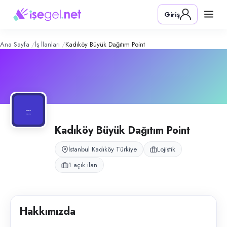
Kadıköy Büyük Dağıtım Point
– Şirket
Konum:
Kadıköy, İstanbul
Giriş
İstanbul Kadıköy hattında paket dağıtım ve araçlı kurye operasyonu.
Açık pozisyonlar
Araç Kurye
Ana Sayfa
İş İlanları
Kadıköy Büyük Dağıtım Point
Kadıköy Büyük Dağıtım Point
İstanbul Kadıköy Türkiye
Lojistik
1 açık ilan
Hakkımızda