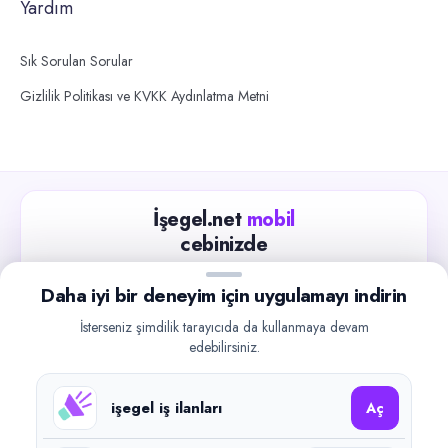
Yardım
Sık Sorulan Sorular
Gizlilik Politikası ve KVKK Aydınlatma Metni
İşegel.net
mobil
cebinizde
Güncel iş ilanlarını takip edin, işverenlerle hızlıca
Daha iyi bir deneyim için uygulamayı indirin
iletişime geçin.
İsterseniz şimdilik tarayıcıda da kullanmaya devam
App Store
Google Play
edebilirsiniz.
işegel iş ilanları
Aç