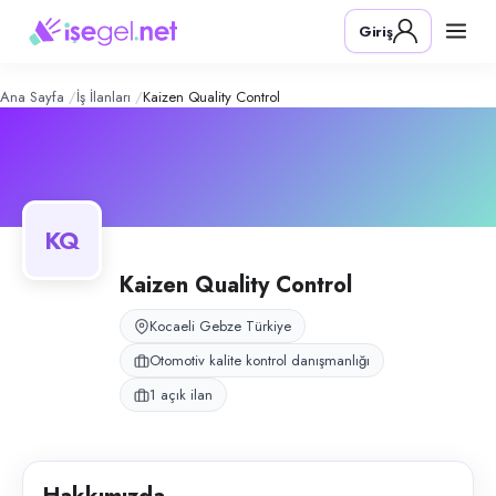
Kaizen Quality Control
– Şirket Profil
Konum:
Gebze, Kocaeli
Giriş
Kaizen Quality Control, Gebze, Kocaeli bölgesinde otomotiv kalite kontr
Açık pozisyonlar
Kalite Kontrol Elemanı
Ana Sayfa
İş İlanları
Kaizen Quality Control
KQ
Kaizen Quality Control
Kocaeli Gebze Türkiye
Otomotiv kalite kontrol danışmanlığı
1 açık ilan