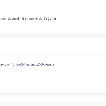
nan işletmedir (ilan metninde Bağcılar
akşehir Türkiye
1 ay önce
Görüşülür