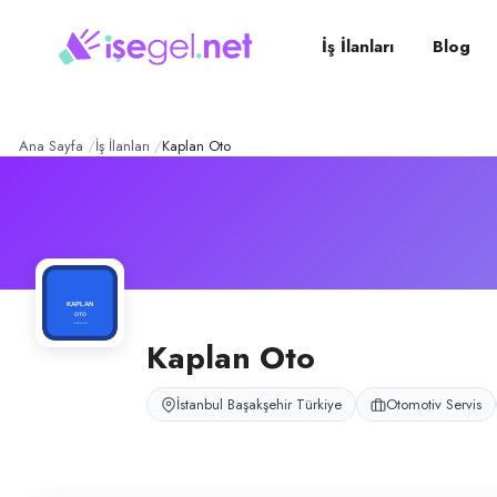
Kaplan Oto
– Şirket Profili
Konum:
Başakşehir, İstanbul
Kaplan Oto, İstanbul’da oto tamir ve mekanik servis hizmeti sunan işlet
İş İlanları
Blog
Açık pozisyonlar
Oto Tamir Ustası
Ana Sayfa
İş İlanları
Kaplan Oto
Kaplan Oto
İstanbul Başakşehir Türkiye
Otomotiv Servis