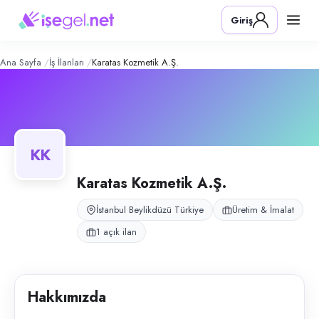
Karatas Kozmetik A.Ş.
– Şirket Profil
Konum:
Beylikdüzü, İstanbul
Giriş
Karatas Kozmetik A.Ş., İstanbul Beylikdüzü'nde kozmetik ürünleri ürete
Açık pozisyonlar
Üretim Personeli
Ana Sayfa
İş İlanları
Karatas Kozmetik A.Ş.
KK
Karatas Kozmetik A.Ş.
İstanbul Beylikdüzü Türkiye
Üretim & İmalat
1 açık ilan
Hakkımızda