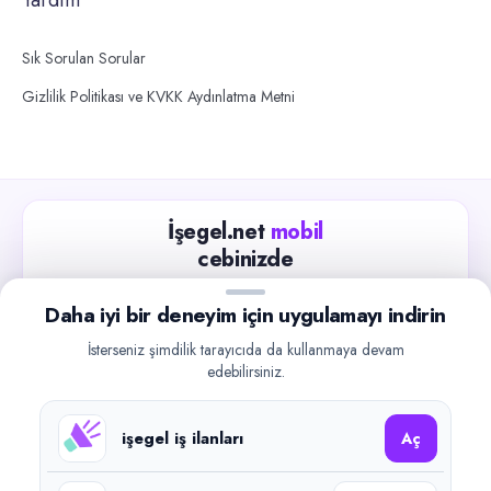
Sık Sorulan Sorular
Gizlilik Politikası ve KVKK Aydınlatma Metni
İşegel.net
mobil
cebinizde
Güncel iş ilanlarını takip edin, işverenlerle hızlıca
Daha iyi bir deneyim için uygulamayı indirin
iletişime geçin.
İsterseniz şimdilik tarayıcıda da kullanmaya devam
App Store
Google Play
edebilirsiniz.
işegel iş ilanları
Aç