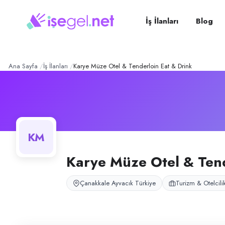
Karye Müze Otel & Tenderl
Konum:
Ayvacık, Çanakkale
Karye Müze Otel & Tenderloin Eat & Drink Restoran, Çanakkale Ayvacık't
İş İlanları
Blog
Açık pozisyonlar
Garson
Garson (Otel Alakart — 12 Ay / Sezonluk, Konaklamalı)
Ana Sayfa
İş İlanları
Karye Müze Otel & Tenderloin Eat & Drink
KM
Karye Müze Otel & Tend
Çanakkale Ayvacık Türkiye
Turizm & Otelcili