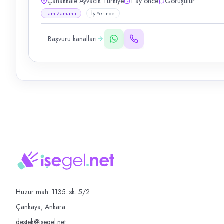
Çanakkale Ayvacık Türkiye
1 ay önce
Görüşülür
Tam Zamanlı
İş Yerinde
Başvuru kanalları
Huzur mah. 1135. sk. 5/2
Çankaya, Ankara
destek@isegel.net