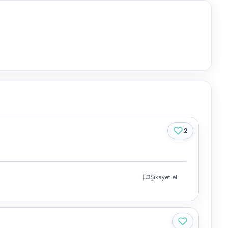
2
Şikayet et