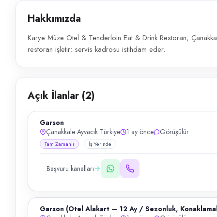
Hakkımızda
Karye Müze Otel & Tenderloin Eat & Drink Restoran, Çanakkale
restoran işletir; servis kadrosu istihdam eder.
Açık İlanlar (
2
)
Garson
Çanakkale Ayvacık Türkiye
1 ay önce
Görüşülür
Tam Zamanlı
İş Yerinde
Başvuru kanalları
Garson (Otel Alakart — 12 Ay / Sezonluk, Konaklamal