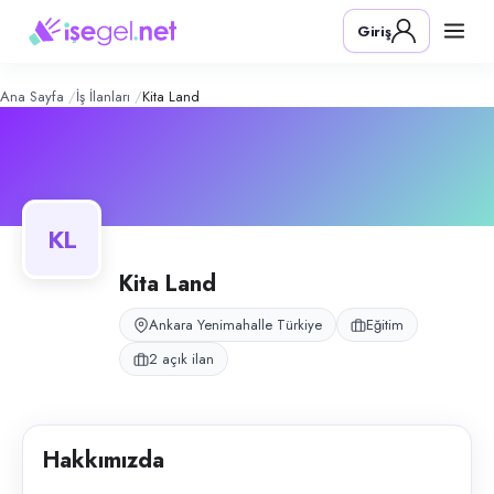
KiTa Land
– Şirket Profili
Konum:
Yenimahalle, Ankara
Giriş
KiTa Land, Yenimahalle, Ankara bölgesinde eğitim alanında faaliyet gös
Açık pozisyonlar
İngilizce Öğretmeni
Almanca Öğretmeni
Ana Sayfa
İş İlanları
Kita Land
KL
Kita Land
Ankara Yenimahalle Türkiye
Eğitim
2 açık ilan
Hakkımızda