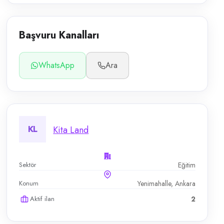
Başvuru Kanalları
WhatsApp
Ara
KL
Kita Land
Sektör
Eğitim
Konum
Yenimahalle, Ankara
Aktif ilan
2