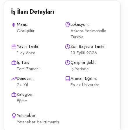
İş İlanı Detayları
Maaş:
Lokasyon:
Görüşülür
Ankara Yenimahalle
Türkiye
nca Öğretmeni kapsamındaki günlük operasyonların planlı şekilde yürütül
Yayın Tarihi:
Son Başvuru Tarihi:
1 ay önce
13 Eylül 2026
İş Türü:
Çalışma Şekli:
Tam Zamanlı
İş Yerinde
Deneyim:
Aranan Eğitim:
2+ Yıl
En az Üniversite
Kategori:
Eğitim
Yetenekler:
Yetenekler belirtilmemiş