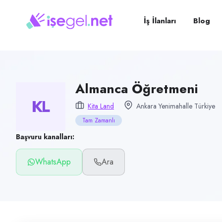
Pozisyon
Almanca Öğretmeni
İş İlanları
Blog
Firma
KiTa Land
Kategori
Eğitim
Almanca Öğretmeni
KL
Konum
Kita Land
Ankara Yenimahalle Türkiye
Yenimahalle, Ankara
Tam Zamanlı
Çalışma şekli
Başvuru kanalları:
Tam Zamanlı · Ofis
WhatsApp
Ara
Yayın tarihi
15 Haziran 2026
Son geçerlilik
13 Eylül 2026