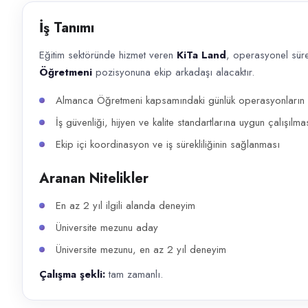
Başvuru kanalları
İş Tanımı
WhatsApp, Telefon
Eğitim sektöründe hizmet veren
KiTa Land
, operasyonel sür
İlan açıklaması
Öğretmeni
pozisyonuna ekip arkadaşı alacaktır.
Eğitim sektöründe hizmet veren KiTa Land , operasyonel süreçlerini güç
Almanca Öğretmeni kapsamındaki günlük operasyonların pl
İş güvenliği, hijyen ve kalite standartlarına uygun çalışılma
Ekip içi koordinasyon ve iş sürekliliğinin sağlanması
Aranan Nitelikler
En az 2 yıl ilgili alanda deneyim
Üniversite mezunu aday
Üniversite mezunu, en az 2 yıl deneyim
Çalışma şekli:
tam zamanlı.