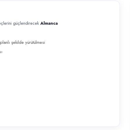
eçlerini güçlendirecek
Almanca
lendirecek Almanca Öğretmeni pozisyonuna ekip arkadaşı alacaktır. Alma
anlı şekilde yürütülmesi
sı