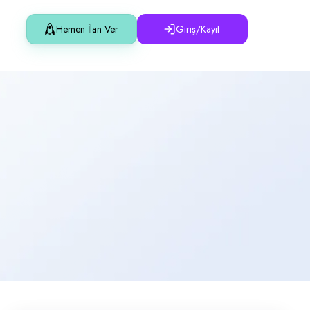
Hemen İlan Ver
Giriş/Kayıt