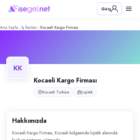
Kocaeli Kargo Firması
– Şirket Profili
Konum:
Kocaeli
Giriş
Kocaeli Kargo Firması, Kocaeli bölgesinde lojistik alanında faaliyet gös
Ana Sayfa
İş İlanları
Kocaeli Kargo Firması
KK
Kocaeli Kargo Firması
Kocaeli Türkiye
Lojistik
Hakkımızda
Kocaeli Kargo Firması, Kocaeli bölgesinde lojistik alanında