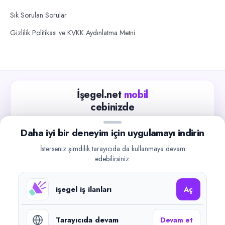
Sık Sorulan Sorular
Gizlilik Politikası ve KVKK Aydınlatma Metni
İşegel.net
mobil
cebinizde
Güncel iş ilanlarını takip edin, işverenlerle hızlıca
Daha iyi bir deneyim için uygulamayı indirin
iletişime geçin.
İsterseniz şimdilik tarayıcıda da kullanmaya devam
App Store
Google Play
edebilirsiniz.
işegel iş ilanları
Aç
Tarayıcıda devam
Devam et
©
2026
işegel.net. Tüm hakları saklıdır.