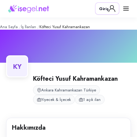
Köfteci Yusuf Kahramankazan
– Şirket
Konum:
Kahramankazan, Ankara
Giriş
Köfteci Yusuf, Türkiye genelinde 20.000+ çalışanı ile faaliyet göstere
Açık pozisyonlar
Restoran Personeli
Ana Sayfa
İş İlanları
Köfteci Yusuf Kahramankazan
KY
Köfteci Yusuf Kahramankazan
Ankara Kahramankazan Türkiye
Yiyecek & İçecek
1 açık ilan
Hakkımızda