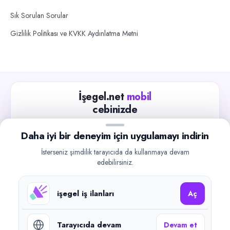
Sık Sorulan Sorular
Gizlilik Politikası ve KVKK Aydınlatma Metni
İşegel.net
mobil
cebinizde
Güncel iş ilanlarını takip edin, işverenlerle hızlıca
Daha iyi bir deneyim için uygulamayı indirin
iletişime geçin.
İsterseniz şimdilik tarayıcıda da kullanmaya devam
App Store
Google Play
edebilirsiniz.
işegel iş ilanları
Aç
Tarayıcıda devam
Devam et
©
2026
işegel.net. Tüm hakları saklıdır.