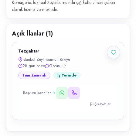
Komagene, İstanbul Zeytinburnu'nda çiğ köfte zinciri şubesi
olarak hizmet vermektedir.
Açık İlanlar (
1
)
Tezgahtar
İstanbul Zeytinburnu Türkiye
28 gün önce
Görüşülür
Tam Zamanlı
İş Yerinde
Başvuru kanalları
Şikayet et