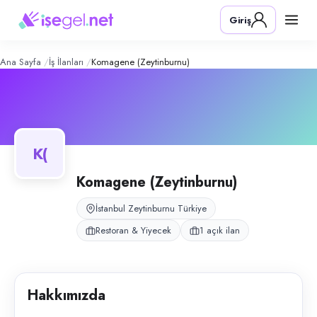
Komagene (Zeytinburnu)
– Şirket Pro
Konum:
Zeytinburnu, İstanbul
Giriş
Komagene, İstanbul Zeytinburnu'nda çiğ köfte zinciri şubesi olarak hiz
Açık pozisyonlar
Tezgahtar
Ana Sayfa
İş İlanları
Komagene (Zeytinburnu)
K(
Komagene (Zeytinburnu)
İstanbul Zeytinburnu Türkiye
Restoran & Yiyecek
1 açık ilan
Hakkımızda