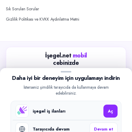
Sık Sorulan Sorular
Gizlilik Politikası ve KVKK Aydınlatma Metni
İşegel.net
mobil
cebinizde
Güncel iş ilanlarını takip edin, işverenlerle hızlıca
Daha iyi bir deneyim için uygulamayı indirin
iletişime geçin.
İsterseniz şimdilik tarayıcıda da kullanmaya devam
App Store
Google Play
edebilirsiniz.
işegel iş ilanları
Aç
Tarayıcıda devam
Devam et
©
2026
işegel.net. Tüm hakları saklıdır.