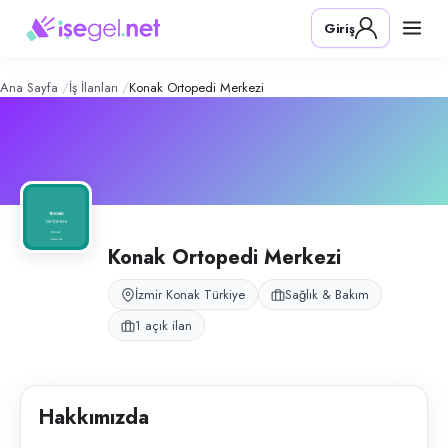
Konak Ortopedi Merkezi
– Şirket Prof
Konum:
Konak, İzmir
Giriş
Konak Ortopedi Merkezi, İzmir Konak’ta ortopedi ve sağlık sektörü idar
Açık pozisyonlar
Yönetici Asistanı
Ana Sayfa
İş İlanları
Konak Ortopedi Merkezi
Konak Ortopedi Merkezi
İzmir Konak Türkiye
Sağlık & Bakım
1 açık ilan
Hakkımızda