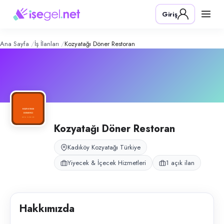
Kozyatağı Döner Restoran
– Şirket Pr
Konum:
Kozyatağı, Kadıköy, İstanbul
Giriş
Kozyatağı Döner Restoran, İstanbul Kadıköy Kozyatağı’nda döner konsep
Açık pozisyonlar
Servis Elemanı
Ana Sayfa
İş İlanları
Kozyatağı Döner Restoran
Kozyatağı Döner Restoran
Kadıköy Kozyatağı Türkiye
Yiyecek & İçecek Hizmetleri
1 açık ilan
Hakkımızda