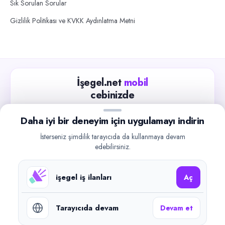
Sık Sorulan Sorular
Gizlilik Politikası ve KVKK Aydınlatma Metni
İşegel.net
mobil
cebinizde
Güncel iş ilanlarını takip edin, işverenlerle hızlıca
Daha iyi bir deneyim için uygulamayı indirin
iletişime geçin.
İsterseniz şimdilik tarayıcıda da kullanmaya devam
App Store
Google Play
edebilirsiniz.
işegel iş ilanları
Aç
Tarayıcıda devam
Devam et
©
2026
işegel.net. Tüm hakları saklıdır.