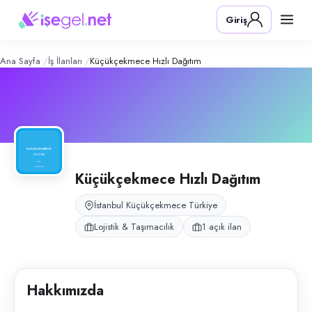
Küçükçekmece Hızlı Dağıtım
– Şirket
Konum:
Küçükçekmece, İstanbul
Giriş
Küçükçekmece Hızlı Dağıtım, İstanbul Küçükçekmece’de kendi aracıyla 
Açık pozisyonlar
Şoför
Ana Sayfa
İş İlanları
Küçükçekmece Hızlı Dağıtım
Küçükçekmece Hızlı Dağıtım
İstanbul Küçükçekmece Türkiye
Lojistik & Taşımacılık
1 açık ilan
Hakkımızda