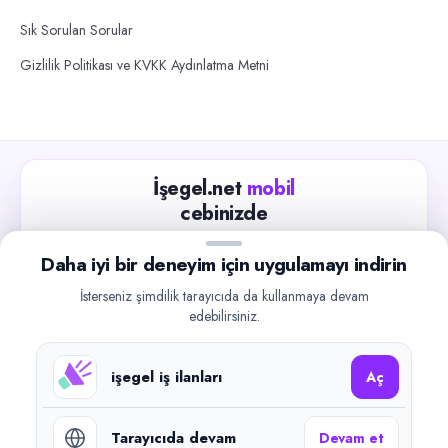
Sık Sorulan Sorular
Gizlilik Politikası ve KVKK Aydınlatma Metni
İşegel.net
mobil
cebinizde
Güncel iş ilanlarını takip edin, işverenlerle hızlıca
Daha iyi bir deneyim için uygulamayı indirin
iletişime geçin.
İsterseniz şimdilik tarayıcıda da kullanmaya devam
App Store
Google Play
edebilirsiniz.
işegel iş ilanları
Aç
Tarayıcıda devam
Devam et
©
2026
işegel.net. Tüm hakları saklıdır.