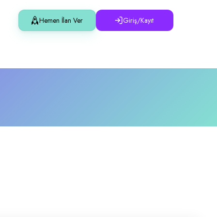
Hemen İlan Ver
Giriş/Kayıt