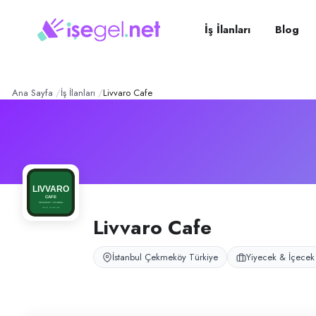
Livvaro Cafe
– Şirket Profil
Konum:
Çekmeköy, İstanbul
Livvaro Cafe, İstanbul Çekmeköy Ormanköy bölgesinde cafe servis op
İş İlanları
Blog
Açık pozisyonlar
Servis Elemanı (Bayan Garson)
Ana Sayfa
İş İlanları
Livvaro Cafe
Livvaro Cafe
İstanbul Çekmeköy Türkiye
Yiyecek & İçecek