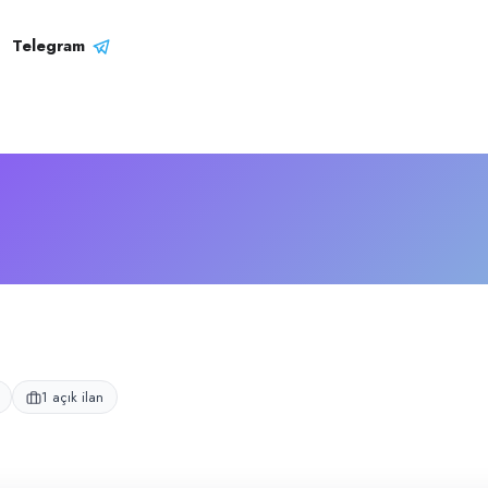
i
erasyonu yürüten kafedir.
Telegram
1 açık ilan