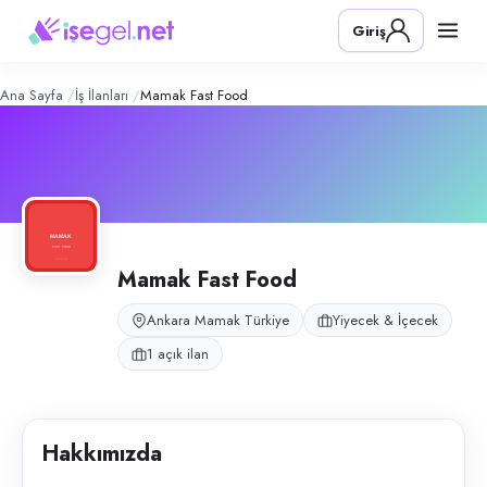
Mamak Fast Food
– Şirket Profili
Konum:
Mamak, Ankara
Giriş
Mamak Fast Food, Ankara Mamak’ta vardiyalı fast food restoran opera
Açık pozisyonlar
Servis Elemanı
Ana Sayfa
İş İlanları
Mamak Fast Food
Mamak Fast Food
Ankara Mamak Türkiye
Yiyecek & İçecek
1 açık ilan
Hakkımızda