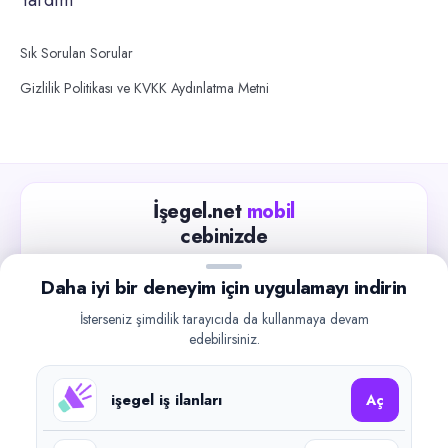
Sık Sorulan Sorular
Gizlilik Politikası ve KVKK Aydınlatma Metni
İşegel.net
mobil
cebinizde
Güncel iş ilanlarını takip edin, işverenlerle hızlıca
Daha iyi bir deneyim için uygulamayı indirin
iletişime geçin.
İsterseniz şimdilik tarayıcıda da kullanmaya devam
App Store
Google Play
edebilirsiniz.
işegel iş ilanları
Aç