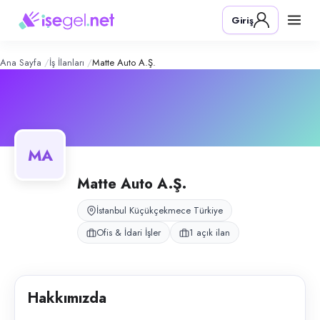
Matte Auto A.Ş.
– Şirket Profili
Konum:
Küçükçekmece, İstanbul
Giriş
Matte Auto A.Ş., İstanbul Küçükçekmece merkezli; ofis operasyonları, 
Açık pozisyonlar
Yönetici Asistanı (Bayan)
Ana Sayfa
İş İlanları
Matte Auto A.Ş.
MA
Matte Auto A.Ş.
İstanbul Küçükçekmece Türkiye
Ofis & İdari İşler
1 açık ilan
Hakkımızda