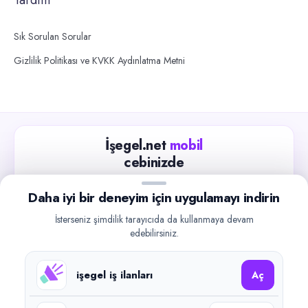
Sık Sorulan Sorular
Gizlilik Politikası ve KVKK Aydınlatma Metni
İşegel.net
mobil
cebinizde
Güncel iş ilanlarını takip edin, işverenlerle hızlıca
Daha iyi bir deneyim için uygulamayı indirin
iletişime geçin.
İsterseniz şimdilik tarayıcıda da kullanmaya devam
App Store
Google Play
edebilirsiniz.
işegel iş ilanları
Aç