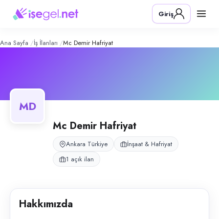
MC Demir Hafriyat
– Şirket Profili
Konum:
Ankara
Giriş
MC Demir Hafriyat, Ankara merkezli hafriyat ve nakliye sektöründe faali
Açık pozisyonlar
İk Personeli (Bay)
Ana Sayfa
İş İlanları
Mc Demir Hafriyat
MD
Mc Demir Hafriyat
Ankara Türkiye
İnşaat & Hafriyat
1 açık ilan
Hakkımızda