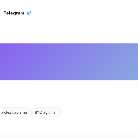
rofili
z kaplama alanında faaliyet gösteren işletmedir.
Telegram
 protez kaplama
2 açık ilan