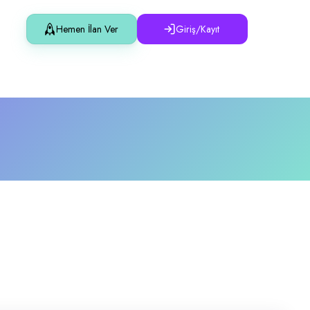
Hemen İlan Ver
Giriş/Kayıt