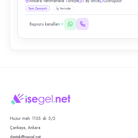
Ankara Yenimahalle Türkiye
1 ay önce
Görüşülür
Tam Zamanlı
İş Yerinde
Başvuru kanalları
Huzur mah. 1135. sk. 5/2
Çankaya, Ankara
destek@isegel.net