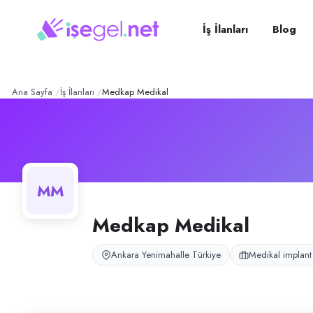
Medkap Medikal
– Şirket P
Konum:
Yenimahalle, Ankara
Medkap Medikal, Yenimahalle, Ankara bölgesinde medikal implant prote
İş İlanları
Blog
Açık pozisyonlar
Üretim Elemanı (Bayan)
Cnc Operatörü (Bay)
Ana Sayfa
İş İlanları
Medkap Medikal
MM
Medkap Medikal
Ankara Yenimahalle Türkiye
Medikal implant