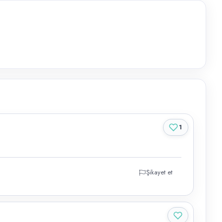
1
Şikayet et