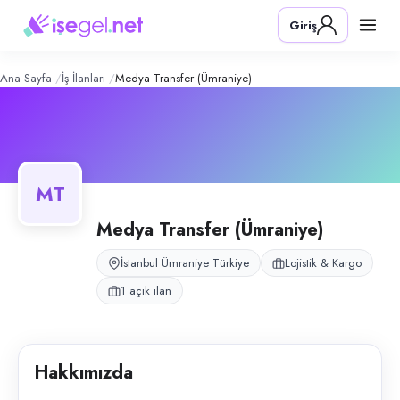
Medya Transfer (Ümraniye)
– Şirket P
Konum:
Ümraniye, İstanbul
Giriş
Medya Transfer, İstanbul geneli ve şehir dışında yolcu transfer hizmeti
Açık pozisyonlar
Şoför
Ana Sayfa
İş İlanları
Medya Transfer (Ümraniye)
MT
Medya Transfer (Ümraniye)
İstanbul Ümraniye Türkiye
Lojistik & Kargo
1 açık ilan
Hakkımızda