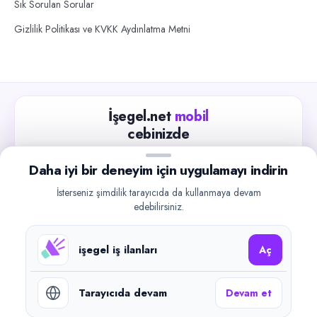
Sık Sorulan Sorular
Gizlilik Politikası ve KVKK Aydınlatma Metni
İşegel.net
mobil
cebinizde
Güncel iş ilanlarını takip edin, işverenlerle hızlıca
Daha iyi bir deneyim için uygulamayı indirin
iletişime geçin.
İsterseniz şimdilik tarayıcıda da kullanmaya devam
App Store
Google Play
edebilirsiniz.
işegel iş ilanları
Aç
Tarayıcıda devam
Devam et
©
2026
işegel.net. Tüm hakları saklıdır.