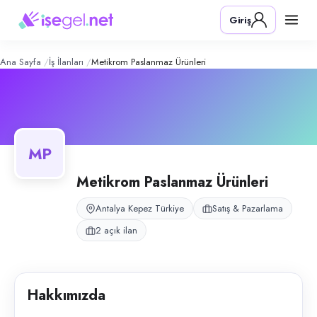
Metikrom Paslanmaz Ürünleri
– Şirket
Konum:
Kepez, Antalya
Giriş
Metikrom Paslanmaz Ürünleri, Antalya Kepez Akdeniz Sanayi Sit. 55A bl
Açık pozisyonlar
Satış Personeli
Depo Personeli
Ana Sayfa
İş İlanları
Metikrom Paslanmaz Ürünleri
MP
Metikrom Paslanmaz Ürünleri
Antalya Kepez Türkiye
Satış & Pazarlama
2 açık ilan
Hakkımızda