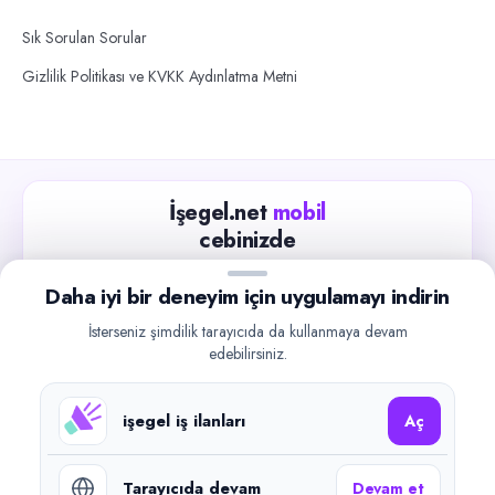
Sık Sorulan Sorular
Gizlilik Politikası ve KVKK Aydınlatma Metni
İşegel.net
mobil
cebinizde
Güncel iş ilanlarını takip edin, işverenlerle hızlıca
Daha iyi bir deneyim için uygulamayı indirin
iletişime geçin.
İsterseniz şimdilik tarayıcıda da kullanmaya devam
App Store
Google Play
edebilirsiniz.
işegel iş ilanları
Aç
Tarayıcıda devam
Devam et
©
2026
işegel.net. Tüm hakları saklıdır.