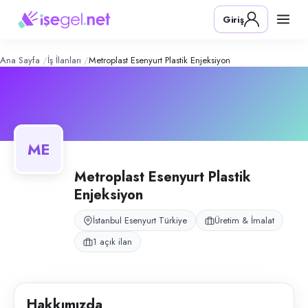
Metroplast Esenyurt Plastik Enjeksiy
Konum:
Esenyurt, İstanbul
Giriş
Esenyurt'ta bulunan plastik enjeksiyon fabrikası.
Açık pozisyonlar
Depo Personeli
Ana Sayfa
İş İlanları
Metroplast Esenyurt Plastik Enjeksiyon
ME
Metroplast Esenyurt Plastik
Enjeksiyon
İstanbul Esenyurt Türkiye
Üretim & İmalat
1 açık ilan
Hakkımızda