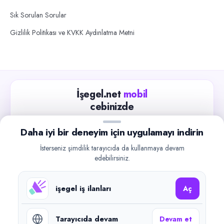
Sık Sorulan Sorular
Gizlilik Politikası ve KVKK Aydınlatma Metni
İşegel.net
mobil
cebinizde
Güncel iş ilanlarını takip edin, işverenlerle hızlıca
Daha iyi bir deneyim için uygulamayı indirin
iletişime geçin.
İsterseniz şimdilik tarayıcıda da kullanmaya devam
App Store
Google Play
edebilirsiniz.
işegel iş ilanları
Aç
Tarayıcıda devam
Devam et
©
2026
işegel.net. Tüm hakları saklıdır.