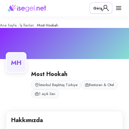
Most Hookah
– Şirket Profili
Konum:
Beşiktaş, İstanbul
Giriş
Most Hookah, İstanbul Ortaköy / Beşiktaş bölgesinde hizmet veren narg
Açık pozisyonlar
Garson
Ana Sayfa
İş İlanları
Most Hookah
MH
Most Hookah
İstanbul Beşiktaş Türkiye
Restoran & Otel
1 açık ilan
Hakkımızda