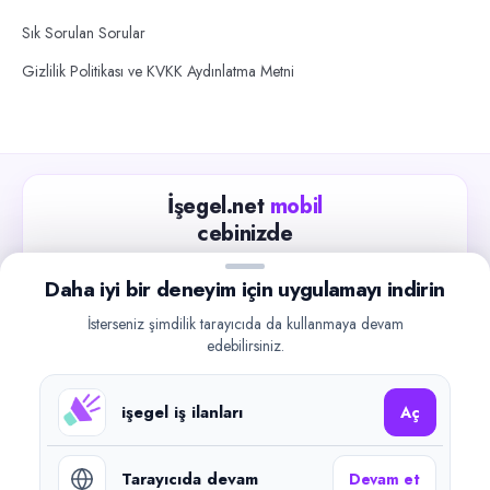
Sık Sorulan Sorular
Gizlilik Politikası ve KVKK Aydınlatma Metni
İşegel.net
mobil
cebinizde
Güncel iş ilanlarını takip edin, işverenlerle hızlıca
Daha iyi bir deneyim için uygulamayı indirin
iletişime geçin.
İsterseniz şimdilik tarayıcıda da kullanmaya devam
App Store
Google Play
edebilirsiniz.
işegel iş ilanları
Aç
Tarayıcıda devam
Devam et
©
2026
işegel.net. Tüm hakları saklıdır.