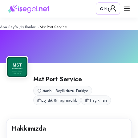
MST Port Service
– Şirket Profili
Konum:
Beylikdüzü, İstanbul
Giriş
MST Port Service, İstanbul Beylikdüzü Ambarlı Limanı gümrüklü sahasında
Açık pozisyonlar
Liman Taşıma Elemanı (Bay)
Ana Sayfa
İş İlanları
Mst Port Service
Mst Port Service
İstanbul Beylikdüzü Türkiye
Lojistik & Taşımacılık
1 açık ilan
Hakkımızda